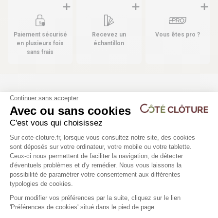
Paiement sécurisé
Recevez un
Vous êtes pro ?
en plusieurs fois
échantillon
sans frais
Les produits compatibles
Continuer sans accepter
Avec ou sans cookies
4 déclinaisons
C'est vous qui choisissez
Plateforme de Gestion du Consentem
Echantillon occultation latte PVC
Sur cote-cloture.fr, lorsque vous consultez notre site, des cookies
M50
sont déposés sur votre ordinateur, votre mobile ou votre tablette.
Ceux-ci nous permettent de faciliter la navigation, de détecter
d'éventuels problèmes et d'y remédier. Nous vous laissons la
Axeptio consent
possibilité de paramétrer votre consentement aux différentes
1,00 €
typologies de cookies.
Pour modifier vos préférences par la suite, cliquez sur le lien
'Préférences de cookies' situé dans le pied de page.