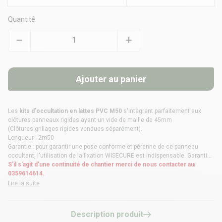
Quantité
Ajouter au panier
Les
kits d'occultation en lattes PVC M50
s'intègrent parfaitement aux
clôtures panneaux rigides ayant un vide de maille de 45mm
(Clôtures grillages rigides vendues séparément).
Longueur : 2m50
Garantie : pour garantir une pose conforme et pérenne de ce panneau
occultant, l'utilisation de la fixation
WISECURE
est indispensable. Garantie
uniquement applicable en cas de pose du panneau avec une fixation
S'il s'agit d'une continuité de chantier merci de nous contacter au
WISECURE.
0359614614.
Lire la suite
Description produit