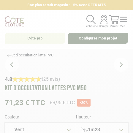
Bon plan retrait magasin : –5% avec RETRAIT5
Recherche
Compte
Panier
Menu
Recherche
Compte
Panier
Menu
Côté pro
Configurer mon projet
Kit d'occultation latte PVC
4.8
(25 avis)
Kit d'occultation lattes PVC M50
71,23 €
TTC
88,96 € TTC
-20%
Couleur
Hauteur
Vert
1m23