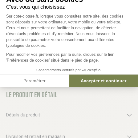
C'est vous qui choisissez
Plateforme de Gestion du Consentem
Sur cote-cloture.fr, lorsque vous consultez notre site, des cookies
Barrière de chantier H2m X
Plot PVC pour barrière
sont déposés sur votre ordinateur, votre mobile ou votre tablette.
L3m25
14kg
Ceux-ci nous permettent de faciliter la navigation, de détecter
d'éventuels problèmes et d'y remédier. Nous vous laissons la
59,88 €
17,88 €
Axeptio consent
possibilité de paramétrer votre consentement aux différentes
typologies de cookies.
Pour modifier vos préférences par la suite, cliquez sur le lien
'Préférences de cookies' situé dans le pied de page.
Consentements certifiés par
Paramétrer
Accepter et continuer
Le produit en détail
Détails du produit
Livraison et retrait en magasin