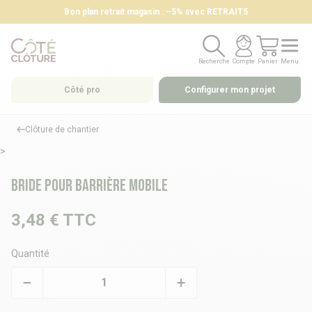
Bon plan retrait magasin : –5% avec RETRAIT5
Recherche
Compte
Panier
Menu
Recherche
Compte
Panier
Menu
Côté pro
Configurer mon projet
Clôture de chantier
>
Bride pour barrière mobile
3,48 €
TTC
Quantité