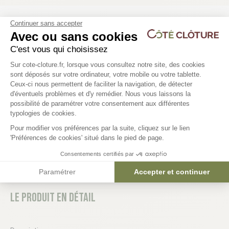
Continuer sans accepter
Les produits compatibles
Avec ou sans cookies
C'est vous qui choisissez
Plateforme de Gestion du Consentem
Sur cote-cloture.fr, lorsque vous consultez notre site, des cookies
Plot PVC pour barrière mobile
Bride pour barrière mob
sont déposés sur votre ordinateur, votre mobile ou votre tablette.
14kg
Ceux-ci nous permettent de faciliter la navigation, de détecter
3,48 €
d'éventuels problèmes et d'y remédier. Nous vous laissons la
17,88 €
Axeptio consent
possibilité de paramétrer votre consentement aux différentes
typologies de cookies.
Pour modifier vos préférences par la suite, cliquez sur le lien
'Préférences de cookies' situé dans le pied de page.
Consentements certifiés par
Paramétrer
Accepter et continuer
Le produit en détail