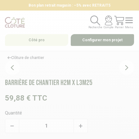
Bon plan retrait magasin : –5% avec RETRAIT5
Recherche
Compte
Panier
Menu
Recherche
Compte
Panier
Menu
Côté pro
Configurer mon projet
Clôture de chantier
Barrière de chantier H2m X L3m25
59,88 €
TTC
Quantité