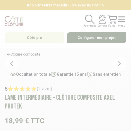
Bon plan retrait magasin : –5% avec RETRAIT5
Recherche
Compte
Panier
Menu
Recherche
Compte
Panier
Menu
Côté pro
Configurer mon projet
Clôture composite
Occultation totale
Garantie 15 ans
Sans entretien
5
(2 avis)
Lame intermédiaire - Clôture composite AXEL
PROTEK
18,99 €
TTC