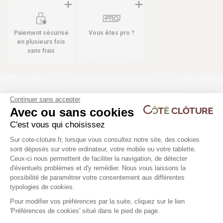
Paiement sécurisé
Vous êtes pro ?
en plusieurs fois
sans frais
Les produits compatibles
Continuer sans accepter
Avec ou sans cookies
16 déclinaisons
C'est vous qui choisissez
Plateforme de Gestion du Consentem
Plaque droite de soubassement
Poteau aluminium ELY
Sur cote-cloture.fr, lorsque vous consultez notre site, des cookies
béton pour Clôture Composite
sont déposés sur votre ordinateur, votre mobile ou votre tablette.
Ceux-ci nous permettent de faciliter la navigation, de détecter
98,78 €
d'éventuels problèmes et d'y remédier. Nous vous laissons la
Axeptio consent
possibilité de paramétrer votre consentement aux différentes
23,90 €
typologies de cookies.
Pour modifier vos préférences par la suite, cliquez sur le lien
'Préférences de cookies' situé dans le pied de page.