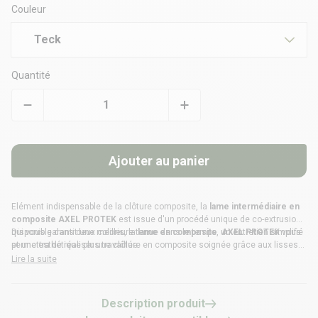
Couleur
Teck
Quantité
Ajouter au panier
Elément indispensable de la
clôture composite
, la
lame intermédiaire en
composite AXEL PROTEK
est issue d'un procédé unique de co-extrusion
qui vous garantit une meilleure tenue dans le temps, un entretien simplifié
Disponible dans deux coloris, la
lame en composite
AXEL PROTEK
vous
et une esthétique plus travaillée.
permettra de réaliser une clôture en composite soignée grâce aux lisses
aluminium et aux
poteaux aluminium Elyte
ou
poteau aluminium ELYO
.
Lire la suite
Description produit