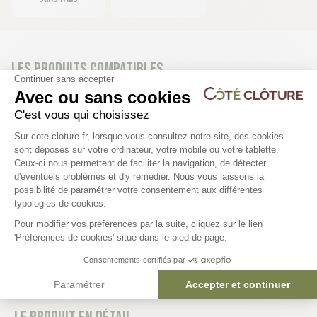
Les produits compatibles
Continuer sans accepter
20 déclinaisons
Avec ou sans cookies
C'est vous qui choisissez
Portail Square
Plateforme de Gestion du Consentem
Sur cote-cloture.fr, lorsque vous consultez notre site, des cookies
sont déposés sur votre ordinateur, votre mobile ou votre tablette.
Ceux-ci nous permettent de faciliter la navigation, de détecter
Largeur 3m et 4m
d'éventuels problèmes et d'y remédier. Nous vous laissons la
412,40 €
Axeptio consent
possibilité de paramétrer votre consentement aux différentes
typologies de cookies.
Pour modifier vos préférences par la suite, cliquez sur le lien
'Préférences de cookies' situé dans le pied de page.
Consentements certifiés par
Paramétrer
Accepter et continuer