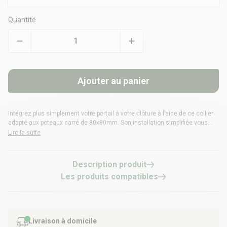
Quantité
Ajouter au panier
Intégrez plus simplement votre portail à votre clôture à l’aide de ce collier
adapté aux poteaux carré de 80x80mm. Son installation simplifiée vous
permet de lier portail et grillage rigide très rapidement et durablement.
Lire la suite
Description produit
Les produits compatibles
Livraison à domicile