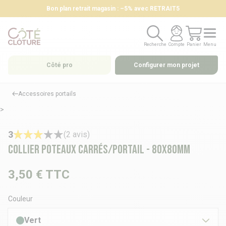
Bon plan retrait magasin : –5% avec RETRAIT5
Recherche
Compte
Panier
Menu
Recherche
Compte
Panier
Menu
Côté pro
Configurer mon projet
Accessoires portails
>
3
(2 avis)
Collier poteaux carrés/portail - 80x80mm
3,50 €
TTC
Couleur
Vert