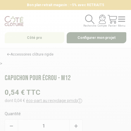
Bon plan retrait magasin : –5% avec RETRAIT5
Recherche
Compte
Panier
Menu
Recherche
Compte
Panier
Menu
Côté pro
Configurer mon projet
Accessoires clôture rigide
>
Capuchon pour écrou - M12
0,54 €
TTC
dont 0,04 €
éco-part au recyclage pmcb
Quantité