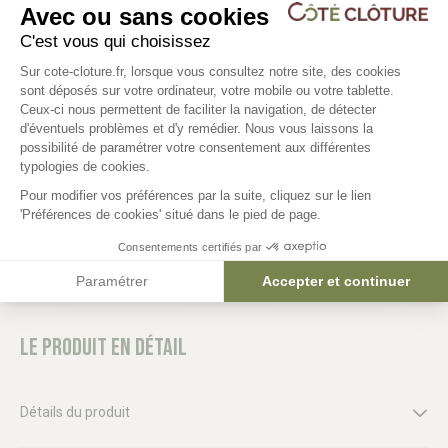
Avec ou sans cookies
6 déclinaisons
C'est vous qui choisissez
Plateforme de Gestion du Consentem
Goujon / cheville d'ancrage Ø12 x
Platine poteau à clips
Sur cote-cloture.fr, lorsque vous consultez notre site, des cookies
100 mm
sont déposés sur votre ordinateur, votre mobile ou votre tablette.
Ceux-ci nous permettent de faciliter la navigation, de détecter
d'éventuels problèmes et d'y remédier. Nous vous laissons la
20,60 €
Axeptio consent
possibilité de paramétrer votre consentement aux différentes
2,36 €
typologies de cookies.
Pour modifier vos préférences par la suite, cliquez sur le lien
'Préférences de cookies' situé dans le pied de page.
Consentements certifiés par
Paramétrer
Accepter et continuer
Le produit en détail
Détails du produit