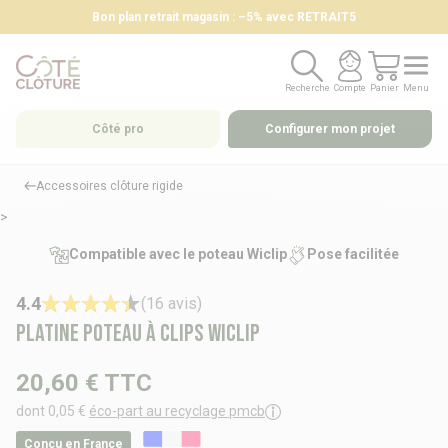
Bon plan retrait magasin : –5% avec RETRAIT5
Recherche
Compte
Panier
Menu
Recherche
Compte
Panier
Menu
Côté pro
Configurer mon projet
Accessoires clôture rigide
>
Compatible avec le poteau Wiclip
Pose facilitée
4.4
(16 avis)
Platine poteau à clips WICLIP
20,60 €
TTC
dont 0,05 €
éco-part au recyclage pmcb
Conçu en France