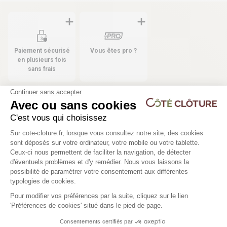
Paiement sécurisé
Vous êtes pro ?
en plusieurs fois
sans frais
Continuer sans accepter
Avec ou sans cookies
Les produits compatibles
C'est vous qui choisissez
Plateforme de Gestion du Consentem
37 déclinaisons
6 déclinaisons
Sur cote-cloture.fr, lorsque vous consultez notre site, des cookies
sont déposés sur votre ordinateur, votre mobile ou votre tablette.
Ceux-ci nous permettent de faciliter la navigation, de détecter
Poteau pour grillage rigide -
Fixation pour poteau re
d'éventuels problèmes et d'y remédier. Nous vous laissons la
Axeptio consent
WICLIP
WICLIP
possibilité de paramétrer votre consentement aux différentes
typologies de cookies.
Pour modifier vos préférences par la suite, cliquez sur le lien
31,50 €
1,25 €
'Préférences de cookies' situé dans le pied de page.
Consentements certifiés par