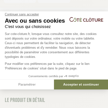
Continuer sans accepter
Les produits compatibles
Avec ou sans cookies
C'est vous qui choisissez
20 déclinaisons
20 déclinaisons
Plateforme de Gestion du Consentem
Sur cote-cloture.fr, lorsque vous consultez notre site, des cookies
Grille barreaudée COPENHAGUE
Grille barreaudée OSLO
sont déposés sur votre ordinateur, votre mobile ou votre tablette.
Ceux-ci nous permettent de faciliter la navigation, de détecter
263,90 €
d'éventuels problèmes et d'y remédier. Nous vous laissons la
Axeptio consent
possibilité de paramétrer votre consentement aux différentes
282,34 €
typologies de cookies.
Pour modifier vos préférences par la suite, cliquez sur le lien
'Préférences de cookies' situé dans le pied de page.
Consentements certifiés par
Paramétrer
Accepter et continuer
Le produit en détail