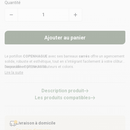
Quantité
Ajouter au panier
Le portillon
COPENHAGUE
avec ses barreaux
carrés
offre un agencement
solide, robuste et esthétique, tout en s'intégrant facilement à votre
clôture
barreaudée COPENHAGUE
Disponible en plusieurs hauteurs et coloris.
.
Lire la suite
Description produit
Les produits compatibles
Livraison à domicile