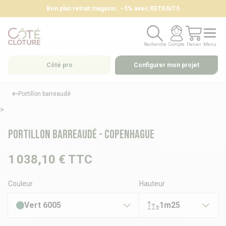
Bon plan retrait magasin : –5% avec RETRAIT5
Recherche
Compte
Panier
Menu
Recherche
Compte
Panier
Menu
Côté pro
Configurer mon projet
Portillon barreaudé
>
Portillon barreaudé - COPENHAGUE
1 038,10 €
TTC
Couleur
Hauteur
Vert 6005
1m25