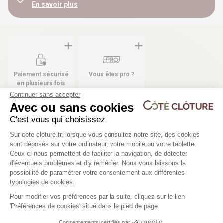
En savoir plus
Paiement sécurisé
Vous êtes pro ?
en plusieurs fois
sans frais
Continuer sans accepter
Avec ou sans cookies
C'est vous qui choisissez
Plateforme de Gestion du Consentem
Sur cote-cloture.fr, lorsque vous consultez notre site, des cookies
Les produits compatibles
sont déposés sur votre ordinateur, votre mobile ou votre tablette.
Ceux-ci nous permettent de faciliter la navigation, de détecter
120 déclinaisons
d'éventuels problèmes et d'y remédier. Nous vous laissons la
Axeptio consent
possibilité de paramétrer votre consentement aux différentes
Portail coulissant industriel
typologies de cookies.
manuel CELESTE
Pour modifier vos préférences par la suite, cliquez sur le lien
1 929,00 €
'Préférences de cookies' situé dans le pied de page.
Consentements certifiés par