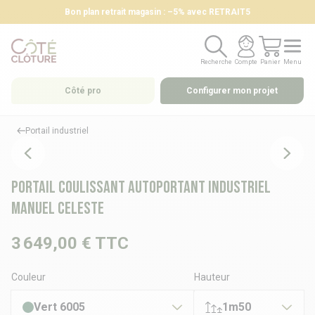
Bon plan retrait magasin : –5% avec RETRAIT5
Recherche
Compte
Panier
Menu
Recherche
Compte
Panier
Menu
Côté pro
Configurer mon projet
Portail industriel
Portail coulissant autoportant industriel
manuel CELESTE
3 649,00 €
TTC
Couleur
Hauteur
Vert 6005
1m50