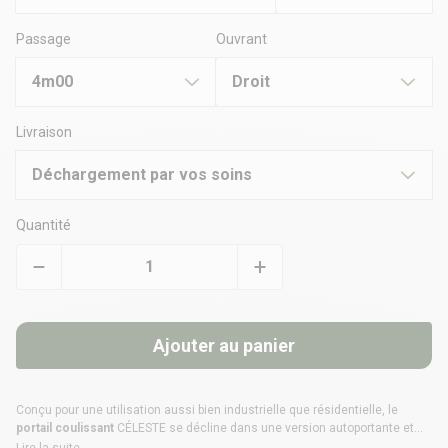
Passage
Ouvrant
4m00
Droit
Livraison
Déchargement par vos soins
Quantité
Ajouter au panier
Conçu pour une utilisation aussi bien industrielle que résidentielle, le
portail coulissant
CÉLESTE se décline dans une version autoportante et
manuelle. Adapté à tous les types de terrain et de pose, ce portail ajouré