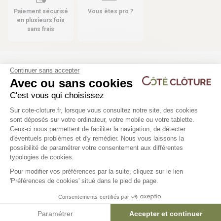
Paiement sécurisé
Vous êtes pro ?
en plusieurs fois
sans frais
Continuer sans accepter
Les produits compatibles
Avec ou sans cookies
2 déclinaisons
2 déclinaisons
C'est vous qui choisissez
Plateforme de Gestion du Consentem
Sur cote-cloture.fr, lorsque vous consultez notre site, des cookies
Kit moteur Ditec Ion 4
Portillon aluminium pl
sont déposés sur votre ordinateur, votre mobile ou votre tablette.
(coulissant)
Ceux-ci nous permettent de faciliter la navigation, de détecter
493,86 €
d'éventuels problèmes et d'y remédier. Nous vous laissons la
609,40 €
Axeptio consent
possibilité de paramétrer votre consentement aux différentes
typologies de cookies.
Pour modifier vos préférences par la suite, cliquez sur le lien
'Préférences de cookies' situé dans le pied de page.
Consentements certifiés par
Paramétrer
Accepter et continuer