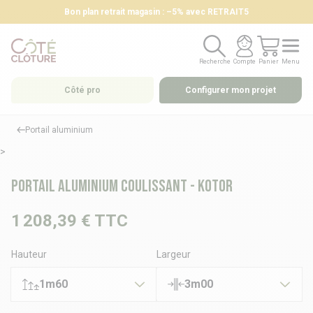
Bon plan retrait magasin : –5% avec RETRAIT5
Recherche
Compte
Panier
Menu
Recherche
Compte
Panier
Menu
Côté pro
Configurer mon projet
Portail aluminium
>
Portail aluminium coulissant - KOTOR
1 208,39 €
TTC
Hauteur
Largeur
1m60
3m00