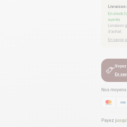
Livraison
En stock
|
ouvrés
Livraison 
d’achat.
En savoir 
Voyez e
En sav
Nos moyens
Payez
jusqu