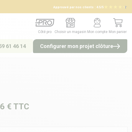
Approuvé par nos clients :
4.5/5
Côté pro
Choisir un magasin
Mon compte
Mon panier
Côté pro
Choisir un magasin
Mon compte
Mon panier
59 61 46 14
Configurer mon projet clôture
6 €
TTC