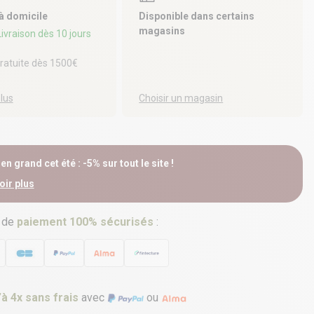
 à domicile
Disponible dans certains
magasins
 Livraison dès 10 jours
gratuite dès 1500€
plus
Choisir un magasin
n grand cet été : -5% sur tout le site !
oir plus
 de
paiement 100% sécurisés
:
’à 4x sans frais
avec
ou