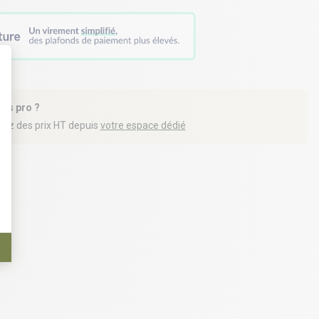
t : Personnalisez vos Options
tes pro ?
iez des prix HT depuis
votre espace dédié