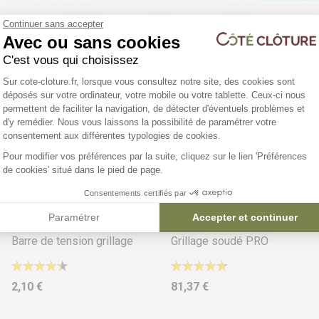
Continuer sans accepter
Avec ou sans cookies
Vous ê
C'est vous qui choisissez
Bénéfic
Plateforme de Gestion du Consentemen
Sur cote-cloture.fr, lorsque vous consultez notre site, des cookies sont
déposés sur votre ordinateur, votre mobile ou votre tablette. Ceux-ci nous
permettent de faciliter la navigation, de détecter d'éventuels problèmes et
d'y remédier. Nous vous laissons la possibilité de paramétrer votre
Axeptio consent
consentement aux différentes typologies de cookies.
Pour modifier vos préférences par la suite, cliquez sur le lien 'Préférences
de cookies' situé dans le pied de page.
Consentements certifiés par
10 déclinaisons
10 déclinaisons
Paramétrer
Accepter et continuer
Barre de tension grillage
Grillage soudé PRO
2,10 €
81,37 €