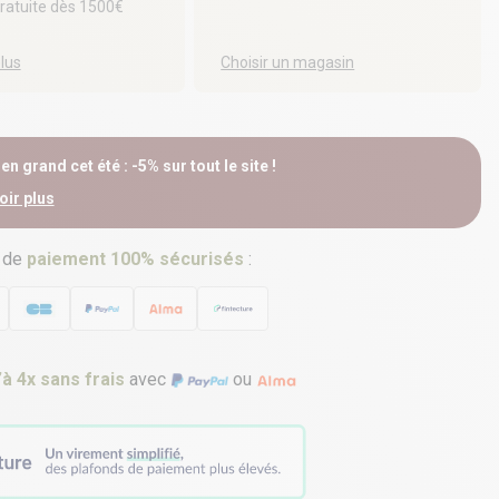
gratuite dès 1500€
plus
Choisir un magasin
n grand cet été : -5% sur tout le site !
oir plus
 de
paiement 100% sécurisés
:
’à 4x sans frais
avec
ou