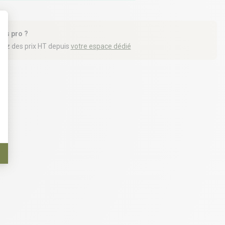
tes pro ?
iez des prix HT depuis
votre espace dédié
t : Personnalisez vos Options