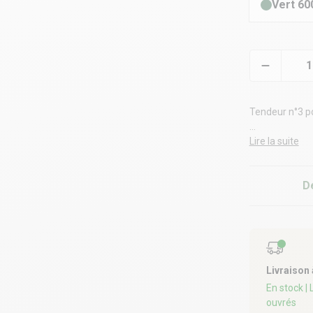
Vert 60
Tendeur n°3 p
Permet de tend
Lire la suite
vous conseillo
tendeur de cha
D
Livraison
En stock
|
ouvrés