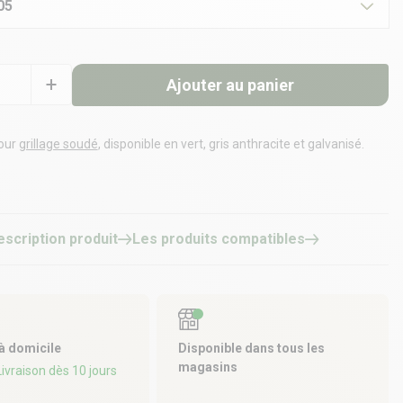
05
Ajouter au panier
our
grillage soudé
, disponible en vert, gris anthracite et galvanisé.
re le fil de tension pour la pose de votre grillage en rouleau. Nous
ns de mettre 2 tendeurs par longueur de fil de tension, soit un
que côté du fil de tension.
escription produit
Les produits compatibles
 à domicile
Disponible dans tous les
magasins
 Livraison dès 10 jours