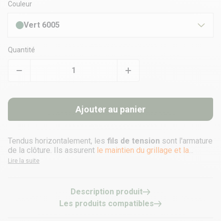
Couleur
Vert 6005
Quantité
Ajouter au panier
Tendus horizontalement, les
fils de tension
sont l'armature
de la clôture. Ils assurent
le maintien du grillage et la
rigidité
de la clôture.
Lire la suite
Description produit
Les produits compatibles