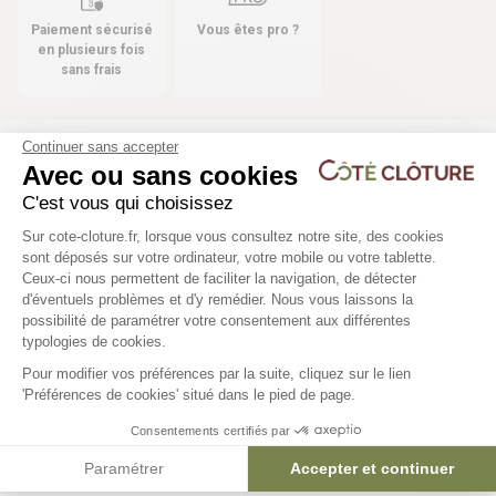
Paiement sécurisé
Vous êtes pro ?
en plusieurs fois
sans frais
Continuer sans accepter
Avec ou sans cookies
Les produits compatibles
C'est vous qui choisissez
10 déclinaisons
10 déclinaisons
Plateforme de Gestion du Consentem
Sur cote-cloture.fr, lorsque vous consultez notre site, des cookies
sont déposés sur votre ordinateur, votre mobile ou votre tablette.
Poteau T Gamme résidentielle
Jambe de force grillag
Ceux-ci nous permettent de faciliter la navigation, de détecter
d'éventuels problèmes et d'y remédier. Nous vous laissons la
Axeptio consent
possibilité de paramétrer votre consentement aux différentes
5,17 €
3,90 €
typologies de cookies.
Pour modifier vos préférences par la suite, cliquez sur le lien
'Préférences de cookies' situé dans le pied de page.
Consentements certifiés par
Paramétrer
Accepter et continuer