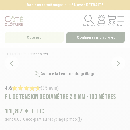
Bon plan retrait magasin : –5% avec RETRAIT5
Recherche
Compte
Panier
Menu
Recherche
Compte
Panier
Menu
Côté pro
Configurer mon projet
Piquets et accessoires
Assure la tension du grillage
4.6
(35 avis)
Fil de tension de diamètre 2.5 mm -100 mètres
11,87 €
TTC
dont 0,07 €
éco-part au recyclage pmcb