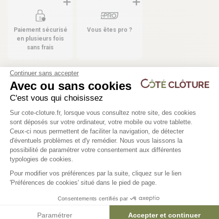
Paiement sécurisé
Vous êtes pro ?
en plusieurs fois
sans frais
Continuer sans accepter
Avec ou sans cookies
Les produits compatibles
C'est vous qui choisissez
Plateforme de Gestion du Consentem
10 déclinaisons
10 déclinaisons
Sur cote-cloture.fr, lorsque vous consultez notre site, des cookies
sont déposés sur votre ordinateur, votre mobile ou votre tablette.
Poteau T Gamme résidentielle
Jambe de force grillag
Ceux-ci nous permettent de faciliter la navigation, de détecter
d'éventuels problèmes et d'y remédier. Nous vous laissons la
Axeptio consent
possibilité de paramétrer votre consentement aux différentes
typologies de cookies.
5,17 €
3,90 €
Pour modifier vos préférences par la suite, cliquez sur le lien
'Préférences de cookies' situé dans le pied de page.
Consentements certifiés par
Paramétrer
Accepter et continuer