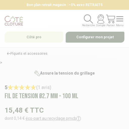
Bon plan retrait magasin : –5% avec RETRAIT5
Recherche
Compte
Panier
Menu
Recherche
Compte
Panier
Menu
Côté pro
Configurer mon projet
Piquets et accessoires
>
Assure la tension du grillage
5
(1 avis)
Fil de tension Ø2.7 mm - 100 ML
15,48 €
TTC
dont 0,14 €
éco-part au recyclage pmcb