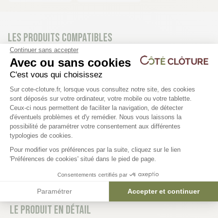
Les produits compatibles
Continuer sans accepter
4 déclinaisons
Avec ou sans cookies
Kit d'occultation lattes bois XL -
C'est vous qui choisissez
Plateforme de Gestion du Consentem
21mm - M55
Sur cote-cloture.fr, lorsque vous consultez notre site, des cookies
sont déposés sur votre ordinateur, votre mobile ou votre tablette.
Ceux-ci nous permettent de faciliter la navigation, de détecter
96,70 €
d'éventuels problèmes et d'y remédier. Nous vous laissons la
Axeptio consent
possibilité de paramétrer votre consentement aux différentes
typologies de cookies.
Pour modifier vos préférences par la suite, cliquez sur le lien
'Préférences de cookies' situé dans le pied de page.
Consentements certifiés par
Paramétrer
Accepter et continuer
Le produit en détail