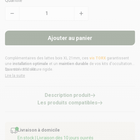
Quantité
Ajouter au panier
Complémentaires des
lattes bois XL 21mm
, ces
vis TORX
garantissent
une
installation optimale
et un
maintien durable
de vos kits d'occultation
bois sur votre clôture rigide.
Quantité : 152 vis.
Lire la suite
Description produit
Les produits compatibles
Livraison à domicile
En stock
| Livraison dès 10 jours ouvrés