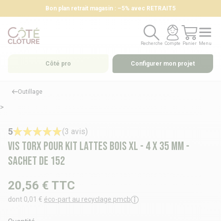
Bon plan retrait magasin : –5% avec RETRAIT5
Recherche
Compte
Panier
Menu
Recherche
Compte
Panier
Menu
Côté pro
Configurer mon projet
Outillage
>
5
(3 avis)
Vis torx pour kit lattes bois XL - 4 x 35 mm -
Sachet de 152
20,56 €
TTC
dont 0,01 €
éco-part au recyclage pmcb