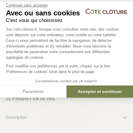
Continuer sans accepter
Avec ou sans cookies
Gants fins de manutention (la
Balai coco
C'est vous qui choisissez
paire)
Plateforme de Gestion du Consentem
Sur cote-cloture.fr, lorsque vous consultez notre site, des cookies
3,70 €
sont déposés sur votre ordinateur, votre mobile ou votre tablette.
Ceux-ci nous permettent de faciliter la navigation, de détecter
1,55 €
d'éventuels problèmes et d'y remédier. Nous vous laissons la
Axeptio consent
possibilité de paramétrer votre consentement aux différentes
typologies de cookies.
Pour modifier vos préférences par la suite, cliquez sur le lien
'Préférences de cookies' situé dans le pied de page.
Consentements certifiés par
Paramétrer
Accepter et continuer
Le produit en détail
Description