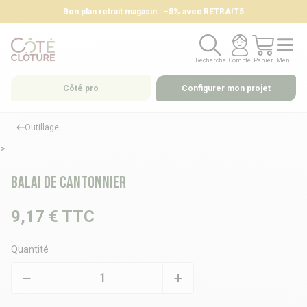
Bon plan retrait magasin : –5% avec RETRAIT5
Recherche
Compte
Panier
Menu
Recherche
Compte
Panier
Menu
Côté pro
Configurer mon projet
Outillage
>
Balai de cantonnier
9,17 €
TTC
Quantité