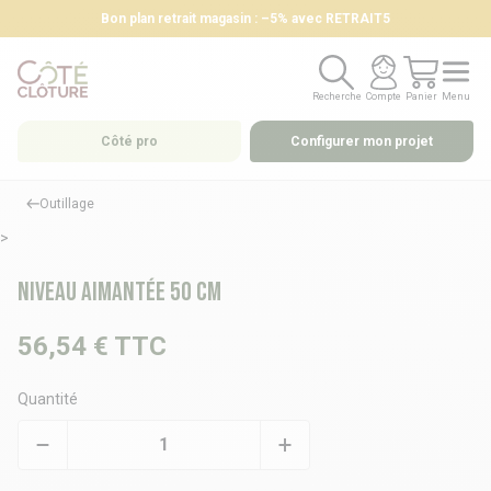
Bon plan retrait magasin : –5% avec RETRAIT5
Recherche
Compte
Panier
Menu
Recherche
Compte
Panier
Menu
Côté pro
Configurer mon projet
Outillage
>
Niveau aimantée 50 cm
56,54 €
TTC
Quantité