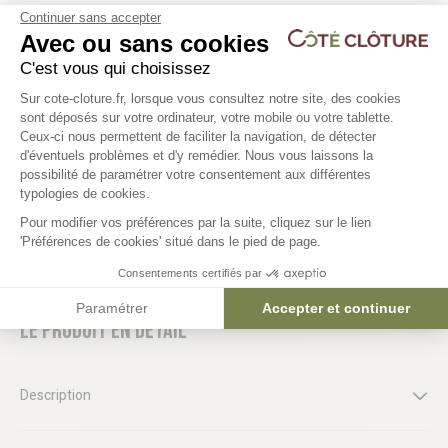
Continuer sans accepter
Avec ou sans cookies
Mètre enrouleur L5m00 x 25mm
Bobine de corde polyp
C'est vous qui choisissez
Ø2mm - 100mètres
5,04 €
Plateforme de Gestion du Consentem
Sur cote-cloture.fr, lorsque vous consultez notre site, des cookies
sont déposés sur votre ordinateur, votre mobile ou votre tablette.
Ceux-ci nous permettent de faciliter la navigation, de détecter
7,73 €
d'éventuels problèmes et d'y remédier. Nous vous laissons la
Axeptio consent
possibilité de paramétrer votre consentement aux différentes
typologies de cookies.
Pour modifier vos préférences par la suite, cliquez sur le lien
'Préférences de cookies' situé dans le pied de page.
Consentements certifiés par
Paramétrer
Accepter et continuer
Le produit en détail
Description