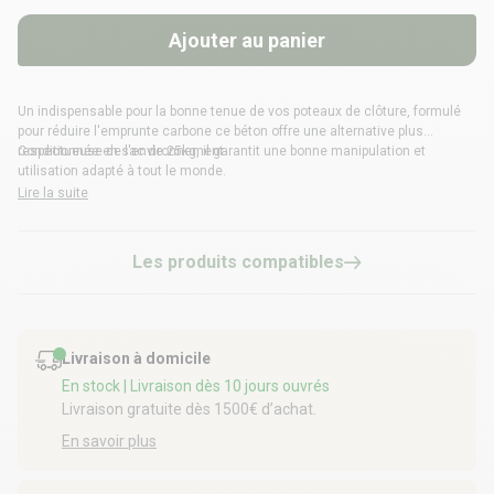
Ajouter au panier
Un indispensable pour la bonne tenue de vos poteaux de clôture, formulé
pour réduire l'emprunte carbone ce béton offre une alternative plus
respectueuse de l'environnement
Conditionnée en sac de 25kg, il garantit une bonne manipulation et
utilisation adapté à tout le monde.
Lire la suite
Les produits compatibles
Livraison à domicile
En stock
| Livraison dès 10 jours ouvrés
Livraison gratuite dès 1500€ d’achat.
En savoir plus