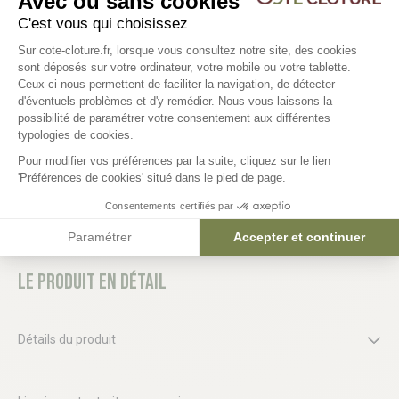
Avec ou sans cookies
C'est vous qui choisissez
Plateforme de Gestion du Consentem
Sur cote-cloture.fr, lorsque vous consultez notre site, des cookies
Pelle col de cygne 21cm
Manche pour pelle col 
sont déposés sur votre ordinateur, votre mobile ou votre tablette.
10,20 €
7,20 €
Ceux-ci nous permettent de faciliter la navigation, de détecter
d'éventuels problèmes et d'y remédier. Nous vous laissons la
Axeptio consent
possibilité de paramétrer votre consentement aux différentes
typologies de cookies.
Pour modifier vos préférences par la suite, cliquez sur le lien
'Préférences de cookies' situé dans le pied de page.
Consentements certifiés par
Paramétrer
Accepter et continuer
Le produit en détail
Détails du produit