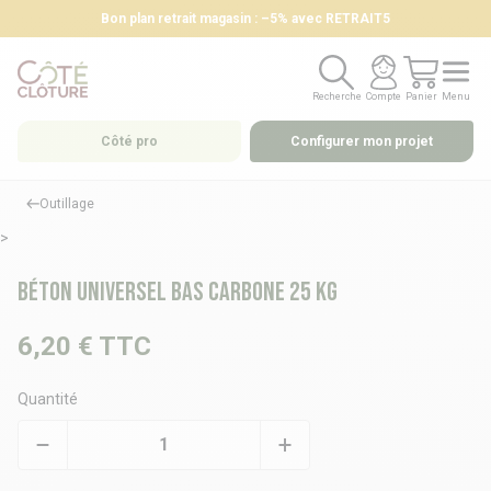
Bon plan retrait magasin : –5% avec RETRAIT5
Recherche
Compte
Panier
Menu
Recherche
Compte
Panier
Menu
Côté pro
Configurer mon projet
Outillage
>
Béton universel Bas Carbone 25 kg
6,20 €
TTC
Quantité