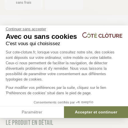
sans frais
Les produits compatibles
Continuer sans accepter
Avec ou sans cookies
C'est vous qui choisissez
Plateforme de Gestion du Consentem
Kit batterie de secours pour
Sur cote-cloture.fr, lorsque vous consultez notre site, des cookies
sont déposés sur votre ordinateur, votre mobile ou votre tablette.
moteur ION et FACIL
Ceux-ci nous permettent de faciliter la navigation, de détecter
363,12 €
d'éventuels problèmes et d'y remédier. Nous vous laissons la
Axeptio consent
possibilité de paramétrer votre consentement aux différentes
typologies de cookies.
Pour modifier vos préférences par la suite, cliquez sur le lien
'Préférences de cookies' situé dans le pied de page.
Consentements certifiés par
Paramétrer
Accepter et continuer
Le produit en détail