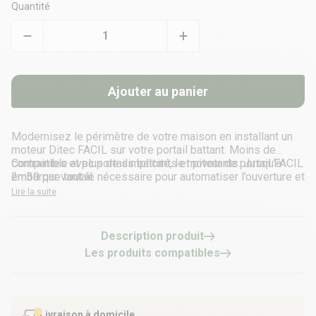
Quantité
Ajouter au panier
Modernisez le périmètre de votre maison en installant un
moteur Ditec FACIL sur votre portail battant. Moins de
contraintes et plus de simplicité, le moteur de portail FACIL
Compatible avec portails battants et pivotants. Jusqu’à
embarque tout le nécessaire pour automatiser l’ouverture et
2m30 par vantail.
la fermeture de l’accès à votre jardin !
Lire la suite
Description produit
Les produits compatibles
Livraison à domicile