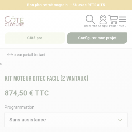
Bon plan retrait magasin : –5% avec RETRAIT5
Recherche
Compte
Panier
Menu
Recherche
Compte
Panier
Menu
Côté pro
Configurer mon projet
Moteur portail battant
>
Kit moteur Ditec FACIL (2 vantaux)
874,50 €
TTC
Programmation
Sans assistance