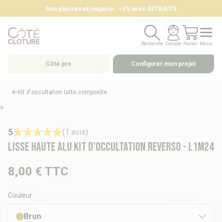
Bon plan retrait magasin : –5% avec RETRAIT5
Recherche
Compte
Panier
Menu
Recherche
Compte
Panier
Menu
Côté pro
Configurer mon projet
Kit d'occultation latte composite
>
5
(1 avis)
Lisse haute alu kit d'occultation REVERSO - L1m24
8,00 €
TTC
Couleur
Brun