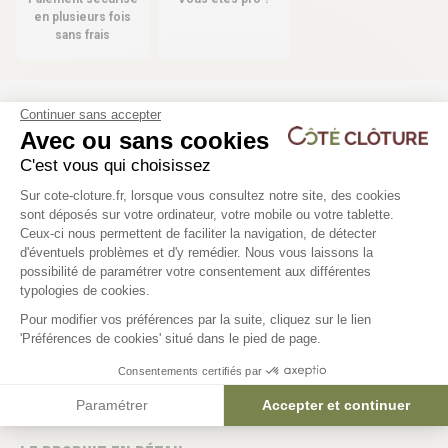
en plusieurs fois
sans frais
Continuer sans accepter
Les produits compatibles
Avec ou sans cookies
10 déclinaisons
C'est vous qui choisissez
Plateforme de Gestion du Consentem
Sur cote-cloture.fr, lorsque vous consultez notre site, des cookies
Kit occultation composite M50 -
Réglette Upkos pour ki
sont déposés sur votre ordinateur, votre mobile ou votre tablette.
REVERSO
- L 0m47
Ceux-ci nous permettent de faciliter la navigation, de détecter
d'éventuels problèmes et d'y remédier. Nous vous laissons la
93,45 €
2,00 €
Axeptio consent
possibilité de paramétrer votre consentement aux différentes
typologies de cookies.
Pour modifier vos préférences par la suite, cliquez sur le lien
'Préférences de cookies' situé dans le pied de page.
Consentements certifiés par
Paramétrer
Accepter et continuer