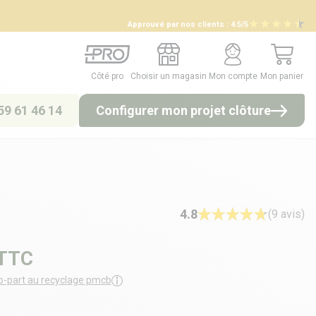
Approuvé par nos clients :
4.5/5
Côté pro
Choisir un magasin
Mon compte
Mon panier
Côté pro
Choisir un magasin
Mon compte
Mon panier
59 61 46 14
Configurer mon projet clôture
4.8
(9 avis)
TTC
o-part au recyclage pmcb