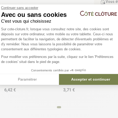
Vous ê
Continuer sans accepter
Bénéfic
Avec ou sans cookies
C'est vous qui choisissez
Plateforme de Gestion du Consentemen
Sur cote-cloture.fr, lorsque vous consultez notre site, des cookies sont
déposés sur votre ordinateur, votre mobile ou votre tablette. Ceux-ci nous
permettent de faciliter la navigation, de détecter d'éventuels problèmes et
d'y remédier. Nous vous laissons la possibilité de paramétrer votre
Axeptio consent
consentement aux différentes typologies de cookies.
Pour modifier vos préférences par la suite, cliquez sur le lien 'Préférences
de cookies' situé dans le pied de page.
Consentements certifiés par
Pince à crampons 19 mm
Crampons 19 mm
Paramétrer
Accepter et continuer
6,42 €
3,71 €