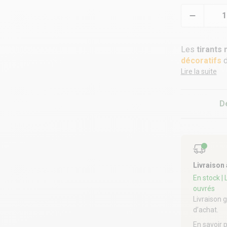
Les
tirants 
décoratifs
d
Lire la suite
D
Livraison
En stock
|
ouvrés
Livraison 
d’achat.
En savoir 