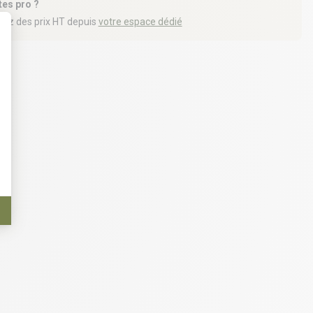
tes pro ?
iez des prix HT depuis
votre espace dédié
t : Personnalisez vos Options