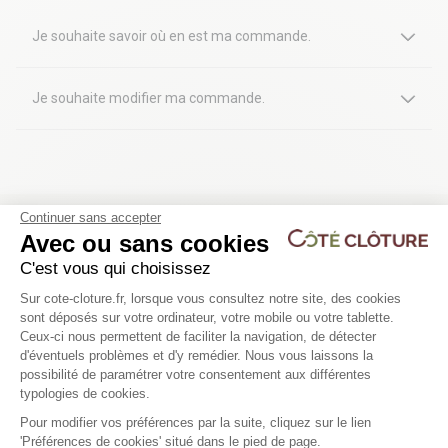
Je souhaite savoir où en est ma commande.
Je souhaite modifier ma commande.
Continuer sans accepter
Avec ou sans cookies
C'est vous qui choisissez
Plateforme de Gestion du Consentem
Sur cote-cloture.fr, lorsque vous consultez notre site, des cookies
Livraison gratuite à partir de 1500€
Paiements sécurisés
sont déposés sur votre ordinateur, votre mobile ou votre tablette.
d’achat
En 3 ou 4 fois sans frais
Ceux-ci nous permettent de faciliter la navigation, de détecter
Offre réservée aux particuliers
d'éventuels problèmes et d'y remédier. Nous vous laissons la
Axeptio consent
possibilité de paramétrer votre consentement aux différentes
typologies de cookies.
Pour modifier vos préférences par la suite, cliquez sur le lien
'Préférences de cookies' situé dans le pied de page.