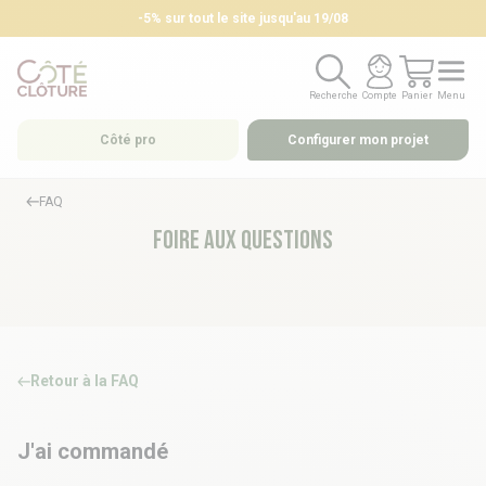
-5% sur tout le site jusqu'au 19/08
Bon plan retrait magasin : –5% avec RETRAIT5
Recherche
Compte
Panier
Menu
Recherche
Compte
Panier
Menu
Côté pro
Configurer mon projet
FAQ
Foire aux questions
Retour à la FAQ
J'ai commandé