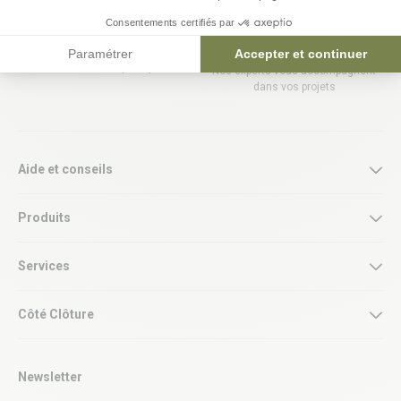
Consentements certifiés par
Tarifs préférentiels pour les
Nos magasins Côté Clôture près
professionnels
de chez vous
Paramétrer
Accepter et continuer
Accéder à l’espace pro
Nos experts vous accompagnent
dans vos projets
Aide et conseils
Produits
Services
Côté Clôture
Newsletter