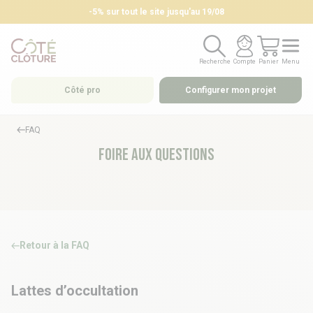
-5% sur tout le site jusqu'au 19/08
Bon plan retrait magasin : –5% avec RETRAIT5
Recherche
Compte
Panier
Menu
Recherche
Compte
Panier
Menu
Côté pro
Configurer mon projet
FAQ
Foire aux questions
Retour à la FAQ
Lattes d’occultation