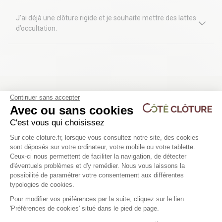
J’ai déjà une clôture rigide et je souhaite mettre des lattes
d’occultation.
Continuer sans accepter
Avec ou sans cookies
C'est vous qui choisissez
Livraison gratuite à partir de 1500€
Paiements sécurisés
Plateforme de Gestion du Consentem
Sur cote-cloture.fr, lorsque vous consultez notre site, des cookies
d’achat
En 3 ou 4 fois sans frais
sont déposés sur votre ordinateur, votre mobile ou votre tablette.
Offre réservée aux particuliers
Ceux-ci nous permettent de faciliter la navigation, de détecter
d'éventuels problèmes et d'y remédier. Nous vous laissons la
Axeptio consent
possibilité de paramétrer votre consentement aux différentes
typologies de cookies.
Pour modifier vos préférences par la suite, cliquez sur le lien
'Préférences de cookies' situé dans le pied de page.
Tarifs préférentiels pour les
Nos magasins Côté Clôture près