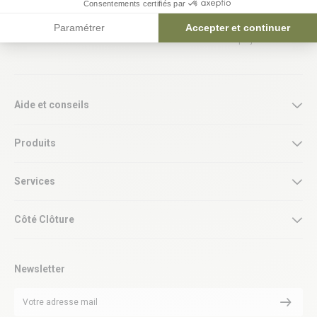
Consentements certifiés par
professionnels
de chez vous
Accéder à l’espace pro
Paramétrer
Nos experts vous accompagnent
Accepter et continuer
dans vos projets
Aide et conseils
Produits
Services
Côté Clôture
Newsletter