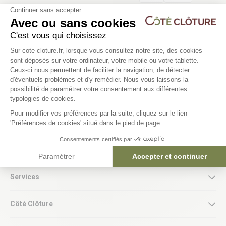
Continuer sans accepter
Avec ou sans cookies
C'est vous qui choisissez
Tarifs préférentiels pour les
Nos magasins Côté Clôture près
Plateforme de Gestion du Consentem
Sur cote-cloture.fr, lorsque vous consultez notre site, des cookies
professionnels
de chez vous
sont déposés sur votre ordinateur, votre mobile ou votre tablette.
Accéder à l’espace pro
Nos experts vous accompagnent
Ceux-ci nous permettent de faciliter la navigation, de détecter
dans vos projets
d'éventuels problèmes et d'y remédier. Nous vous laissons la
Axeptio consent
possibilité de paramétrer votre consentement aux différentes
typologies de cookies.
Pour modifier vos préférences par la suite, cliquez sur le lien
Aide et conseils
'Préférences de cookies' situé dans le pied de page.
Consentements certifiés par
Produits
Paramétrer
Accepter et continuer
Services
Côté Clôture