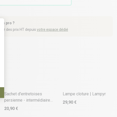
tes pro ?
iez des prix HT depuis
votre espace dédié
t : Personnalisez vos Options
4 déclinaisons
2 déclinaisons
Sachet d'entretoises
Lampe cloture | Lampyr
persienne - intermédiaire
29,90 €
(x24)
20,90 €