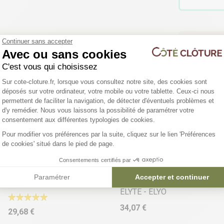
Continuer sans accepter
Vous ê
Avec ou sans cookies
Bénéfic
C'est vous qui choisissez
Plateforme de Gestion du Consentemen
Sur cote-cloture.fr, lorsque vous consultez notre site, des cookies sont
déposés sur votre ordinateur, votre mobile ou votre tablette. Ceux-ci nous
permettent de faciliter la navigation, de détecter d'éventuels problèmes et
d'y remédier. Nous vous laissons la possibilité de paramétrer votre
Axeptio consent
consentement aux différentes typologies de cookies.
Pour modifier vos préférences par la suite, cliquez sur le lien 'Préférences
de cookies' situé dans le pied de page.
19 déclinaisons
4 déclinaisons
Consentements certifiés par
Paramétrer
Accepter et continuer
Poteau aluminium ELYO
Lisse aluminium persienne
ELYTE - ELYO
34,07 €
29,68 €