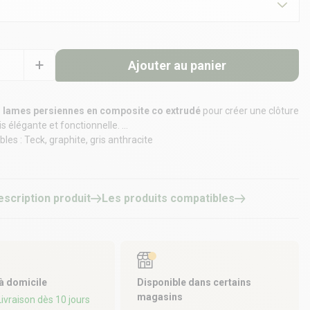
Ajouter au panier
s
lames persiennes en composite co extrudé
pour créer une clôture
is élégante et fonctionnelle.
bles : Teck, graphite, gris anthracite
sign spécifique, elles laissent circuler l’air tout en préservant votre
raitement coextrudé vous offre une plus grande longévité et un rendu
 pour votre clôture.
escription produit
Les produits compatibles
 à domicile
Disponible dans certains
magasins
 Livraison dès 10 jours