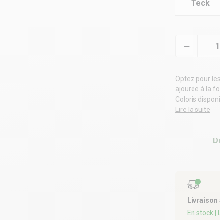
Teck
Optez pour le
ajourée à la fo
Coloris disponi
Grâce à leur de
Lire la suite
intimité. le t
haut de gamme
D
Livraison
En stock
|