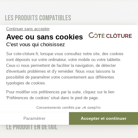
Les produits compatibles
Continuer sans accepter
Avec ou sans cookies
Poteau bois non rainuré - L 2m40
Platine poteau bois 9x
C'est vous qui choisissez
- 9 x 9 cm
Plateforme de Gestion du Consentem
Sur cote-cloture.fr, lorsque vous consultez notre site, des cookies
sont déposés sur votre ordinateur, votre mobile ou votre tablette.
6,90 €
Ceux-ci nous permettent de faciliter la navigation, de détecter
31,10 €
d'éventuels problèmes et d'y remédier. Nous vous laissons la
Axeptio consent
possibilité de paramétrer votre consentement aux différentes
typologies de cookies.
Pour modifier vos préférences par la suite, cliquez sur le lien
'Préférences de cookies' situé dans le pied de page.
Consentements certifiés par
Paramétrer
Accepter et continuer
Le produit en détail