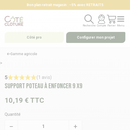
Bon plan retrait magasin : –5% avec RETRAIT5
Recherche
Compte
Panier
Menu
Recherche
Compte
Panier
Menu
Côté pro
Configurer mon projet
Gamme agricole
>
5
(1 avis)
Support poteau à enfoncer 9 X9
10,19 €
TTC
Quantité