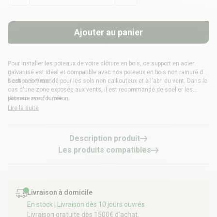
Ajouter au panier
Pour installer les poteaux de votre
clôture en bois
, ce support en acier
galvanisé est idéal et compatible avec nos
poteaux en bois
non rainuré de
section 9x9 cm.
Il est recommandé pour les sols non caillouteux et à l'abri du vent. Dans le
cas d'une zone exposée aux vents, il est recommandé de sceller les
poteaux avec du béton.
Visserie non fournie
Lire la suite
Description produit
Les produits compatibles
Livraison à domicile
En stock
| Livraison dès 10 jours ouvrés
Livraison gratuite dès 1500€ d’achat.