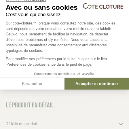
Les produits compatibles
Avec ou sans cookies
2 déclinaisons
C'est vous qui choisissez
Plateforme de Gestion du Consentem
Sur cote-cloture.fr, lorsque vous consultez notre site, des cookies
Fil d'attache Ø 1.5 mm x 50 ml -
Grillage à poule
sont déposés sur votre ordinateur, votre mobile ou votre tablette.
galvanisé
12,94 €
Ceux-ci nous permettent de faciliter la navigation, de détecter
d'éventuels problèmes et d'y remédier. Nous vous laissons la
Axeptio consent
possibilité de paramétrer votre consentement aux différentes
5,51 €
typologies de cookies.
Pour modifier vos préférences par la suite, cliquez sur le lien
'Préférences de cookies' situé dans le pied de page.
Consentements certifiés par
Paramétrer
Accepter et continuer
Le produit en détail
Détails du produit