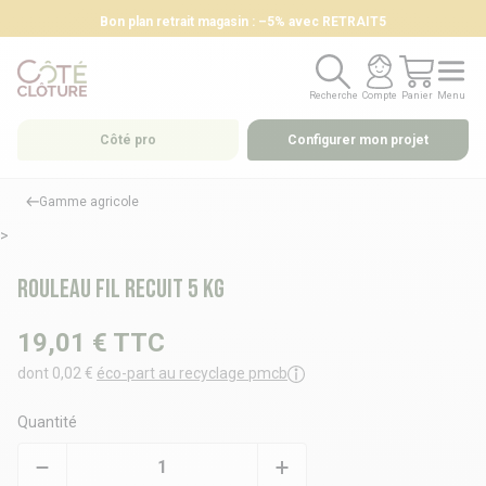
Bon plan retrait magasin : –5% avec RETRAIT5
Recherche
Compte
Panier
Menu
Recherche
Compte
Panier
Menu
Côté pro
Configurer mon projet
Gamme agricole
>
Rouleau fil recuit 5 kg
19,01 €
TTC
dont 0,02 €
éco-part au recyclage pmcb
Quantité