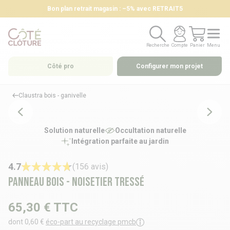
Bon plan retrait magasin : –5% avec RETRAIT5
Recherche
Compte
Panier
Menu
Recherche
Compte
Panier
Menu
Côté pro
Configurer mon projet
Claustra bois - ganivelle
Solution naturelle
Occultation naturelle
Intégration parfaite au jardin
4.7
(156 avis)
Panneau bois - Noisetier tressé
65,30 €
TTC
dont 0,60 €
éco-part au recyclage pmcb