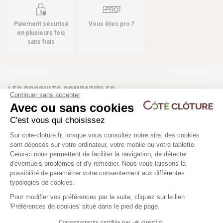
Paiement sécurisé
Vous êtes pro ?
en plusieurs fois
sans frais
Les produits compatibles
Continuer sans accepter
Avec ou sans cookies
C'est vous qui choisissez
Poteau bois non rainuré - L 2m40
Équerre de fixation (lot
Plateforme de Gestion du Consentem
Sur cote-cloture.fr, lorsque vous consultez notre site, des cookies
- 9 x 9 cm
sont déposés sur votre ordinateur, votre mobile ou votre tablette.
Ceux-ci nous permettent de faciliter la navigation, de détecter
5,10 €
d'éventuels problèmes et d'y remédier. Nous vous laissons la
Axeptio consent
31,10 €
possibilité de paramétrer votre consentement aux différentes
typologies de cookies.
Pour modifier vos préférences par la suite, cliquez sur le lien
'Préférences de cookies' situé dans le pied de page.
Consentements certifiés par