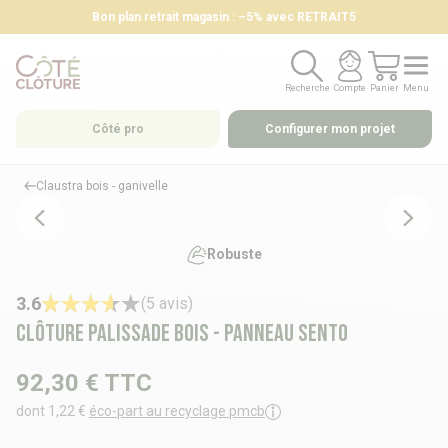
Bon plan retrait magasin : –5% avec RETRAIT5
Recherche
Compte
Panier
Menu
Recherche
Compte
Panier
Menu
Côté pro
Configurer mon projet
Claustra bois - ganivelle
Robuste
3.6
(5 avis)
Clôture palissade bois - panneau SENTO
92,30 €
TTC
dont 1,22 €
éco-part au recyclage pmcb