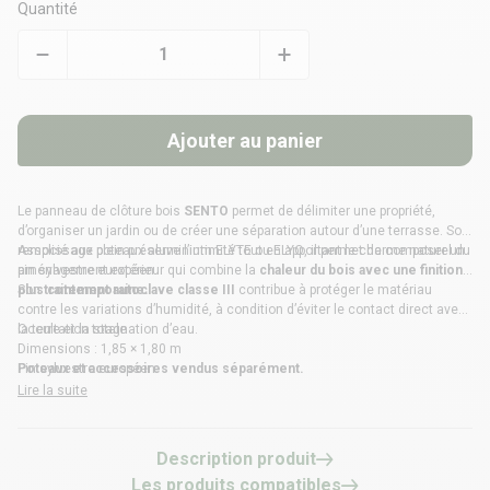
Quantité
Ajouter au panier
Le panneau de
clôture bois
SENTO
permet de délimiter une propriété,
d’organiser un jardin ou de créer une séparation autour d’une terrasse. Son
remplissage plein préserve l’intimité tout en apportant le charme naturel du
Associé aux poteaux aluminium
ELYTE
ou
ELYO
, il permet de composer un
pin sylvestre européen.
aménagement extérieur qui combine la
chaleur du bois
avec une finition
plus contemporaine.
Son
traitement autoclave classe III
contribue à protéger le matériau
contre les variations d’humidité, à condition d’éviter le contact direct avec
la terre et la stagnation d’eau.
Occultation totale
Dimensions : 1,85 × 1,80 m
Pin sylvestre européen
Poteaux et accessoires vendus séparément.
Traitement autoclave classe III
Lire la suite
Compatible avec les poteaux ELYTE et ELYO
Garantie : 2 ans
Description produit
Les produits compatibles