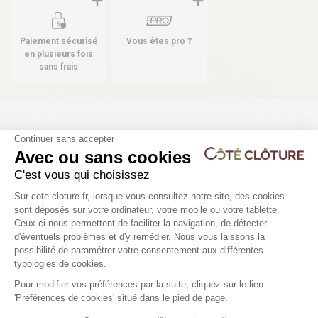
Paiement sécurisé
Vous êtes pro ?
en plusieurs fois
sans frais
Les produits compatibles
Continuer sans accepter
Avec ou sans cookies
16 déclinaisons
C'est vous qui choisissez
Plaque droite de soubassement
Poteau aluminium ELY
Plateforme de Gestion du Consentem
Sur cote-cloture.fr, lorsque vous consultez notre site, des cookies
béton pour Clôture Composite
sont déposés sur votre ordinateur, votre mobile ou votre tablette.
Ceux-ci nous permettent de faciliter la navigation, de détecter
98,78 €
d'éventuels problèmes et d'y remédier. Nous vous laissons la
Axeptio consent
possibilité de paramétrer votre consentement aux différentes
23,90 €
typologies de cookies.
Pour modifier vos préférences par la suite, cliquez sur le lien
'Préférences de cookies' situé dans le pied de page.