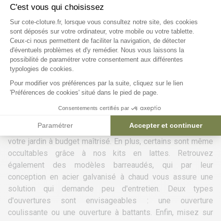
C'est vous qui choisissez
Plateforme de Gestion du Consentem
Sur cote-cloture.fr, lorsque vous consultez notre site, des cookies
sont déposés sur votre ordinateur, votre mobile ou votre tablette.
Portail ou portillon ?
Ceux-ci nous permettent de faciliter la navigation, de détecter
d'éventuels problèmes et d'y remédier. Nous vous laissons la
Axeptio consent
Que ce soit pour faciliter l'accès à vos petits espaces
possibilité de paramétrer votre consentement aux différentes
typologies de cookies.
extérieur, ou pour sécuriser votre devanture, Côté Clôture
vous propose une large sélection de solutions aux styles
Pour modifier vos préférences par la suite, cliquez sur le lien
'Préférences de cookies' situé dans le pied de page.
divers.
Retrouvez des portails et
portillons grillagés
, qui
Consentements certifiés par
s'harmoniseront à merveille à votre clôture en grillage
Paramétrer
Accepter et continuer
rigide. C'est la solution la plus privilégiée pour sécuriser
votre jardin à budget maîtrisé. En plus, certains sont même
occultables grâce à nos kits en lattes. Retrouvez
également des modèles
barreaudés
, qui par leur
conception en acier galvanisé à chaud vous assure une
solution qui demande peu d'entretien. Deux types
d'ouvertures sont envisageables : une ouverture
coulissante ou une ouverture à battants. Enfin, misez sur