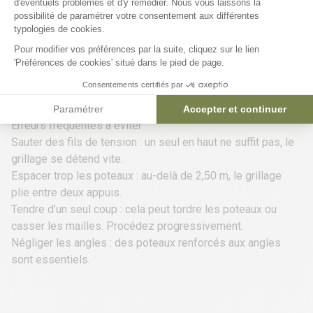
d'éventuels problèmes et d'y remédier. Nous vous laissons la
pour éviter de casser les mailles.
Axeptio consent
possibilité de paramétrer votre consentement aux différentes
Vérifiez régulièrement l’alignement avec votre cordeau,
typologies de cookies.
surtout sur de grandes longueurs.
Pour modifier vos préférences par la suite, cliquez sur le lien
Renforcez les poteaux d’angle avec une jambe de force : ce
'Préférences de cookies' situé dans le pied de page.
sont eux qui encaissent le plus de tension.
Consentements certifiés par
Prévoir un rouleau un peu plus long que la longueur exacte
de votre clôture pour éviter les mauvaises surprises.
Paramétrer
Accepter et continuer
Erreurs fréquentes à éviter
Sauter des fils de tension : un seul en haut ne suffit pas, le
grillage se détend vite.
Espacer trop les poteaux : au-delà de 2,50 m, le grillage
plie entre deux appuis.
Tendre d’un seul coup : cela peut tordre les poteaux ou
casser les mailles. Procédez progressivement.
Négliger les angles : des poteaux renforcés aux angles
sont essentiels.