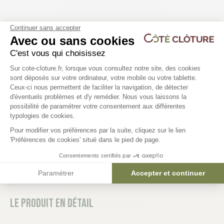
Les produits compatibles
Continuer sans accepter
Avec ou sans cookies
16 déclinaisons
C'est vous qui choisissez
Goujon / cheville d'ancrage Ø12 x
Poteau aluminium ELY
Plateforme de Gestion du Consentem
Sur cote-cloture.fr, lorsque vous consultez notre site, des cookies
100 mm
sont déposés sur votre ordinateur, votre mobile ou votre tablette.
Ceux-ci nous permettent de faciliter la navigation, de détecter
98,78 €
d'éventuels problèmes et d'y remédier. Nous vous laissons la
Axeptio consent
possibilité de paramétrer votre consentement aux différentes
2,36 €
typologies de cookies.
Pour modifier vos préférences par la suite, cliquez sur le lien
'Préférences de cookies' situé dans le pied de page.
Consentements certifiés par
Paramétrer
Accepter et continuer
Le produit en détail