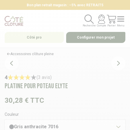
Bon plan retrait magasin : –5% avec RETRAIT5
Recherche
Compte
Panier
Menu
Recherche
Compte
Panier
Menu
Côté pro
Configurer mon projet
Accessoires clôture pleine
4
(3 avis)
Platine pour poteau ELYTE
30,28 €
TTC
Couleur
Gris anthracite 7016