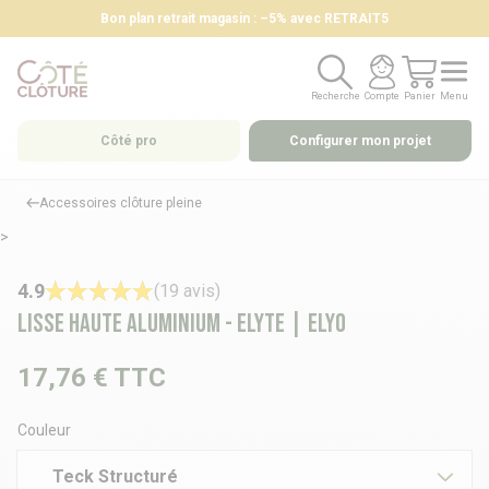
Bon plan retrait magasin : –5% avec RETRAIT5
Recherche
Compte
Panier
Menu
Recherche
Compte
Panier
Menu
Côté pro
Configurer mon projet
Accessoires clôture pleine
>
4.9
(19 avis)
Lisse haute aluminium - ELYTE | ELYO
17,76 €
TTC
Couleur
Teck Structuré