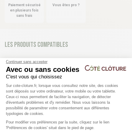
Paiement sécurisé
Vous êtes pro ?
en plusieurs fois
sans frais
Les produits compatibles
3 déclinaisons
Continuer sans accepter
Plaque droite de soubassement
Lame intermédiaire - C
Avec ou sans cookies
béton pour Clôture Composite
composite AXEL
C'est vous qui choisissez
Plateforme de Gestion du Consentem
Sur cote-cloture.fr, lorsque vous consultez notre site, des cookies
sont déposés sur votre ordinateur, votre mobile ou votre tablette.
23,90 €
16,47 €
Ceux-ci nous permettent de faciliter la navigation, de détecter
d'éventuels problèmes et d'y remédier. Nous vous laissons la
Axeptio consent
possibilité de paramétrer votre consentement aux différentes
typologies de cookies.
Pour modifier vos préférences par la suite, cliquez sur le lien
'Préférences de cookies' situé dans le pied de page.