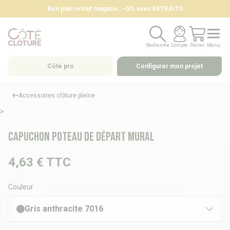
Bon plan retrait magasin : –5% avec RETRAIT5
Recherche
Compte
Panier
Menu
Recherche
Compte
Panier
Menu
Côté pro
Configurer mon projet
Accessoires clôture pleine
>
Capuchon poteau de départ mural
4,63 €
TTC
Couleur
Gris anthracite 7016