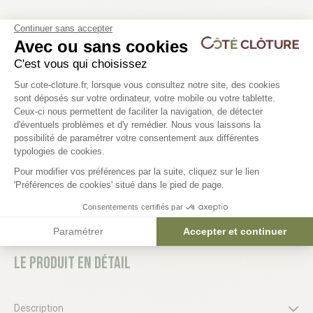
Les produits compatibles
Continuer sans accepter
Avec ou sans cookies
4 déclinaisons
C'est vous qui choisissez
Plateforme de Gestion du Consentem
Poteau de départ mural
Sur cote-cloture.fr, lorsque vous consultez notre site, des cookies
sont déposés sur votre ordinateur, votre mobile ou votre tablette.
Ceux-ci nous permettent de faciliter la navigation, de détecter
d'éventuels problèmes et d'y remédier. Nous vous laissons la
25,79 €
Axeptio consent
possibilité de paramétrer votre consentement aux différentes
typologies de cookies.
Pour modifier vos préférences par la suite, cliquez sur le lien
'Préférences de cookies' situé dans le pied de page.
Consentements certifiés par
Paramétrer
Accepter et continuer
Le produit en détail
Description