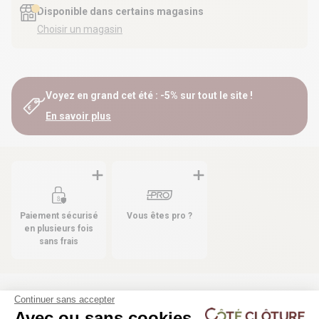
Disponible dans certains magasins
Choisir un magasin
Voyez en grand cet été : -5% sur tout le site !
En savoir plus
Paiement sécurisé
Vous êtes pro ?
en plusieurs fois
sans frais
Continuer sans accepter
Les produits compatibles
Avec ou sans cookies