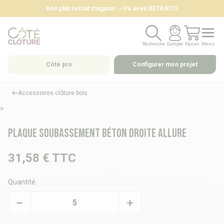
Bon plan retrait magasin : –5% avec RETRAIT5
Recherche
Compte
Panier
Menu
Recherche
Compte
Panier
Menu
Côté pro
Configurer mon projet
Accessoires clôture bois
>
Plaque soubassement béton droite ALLURE
31,58 €
TTC
Quantité