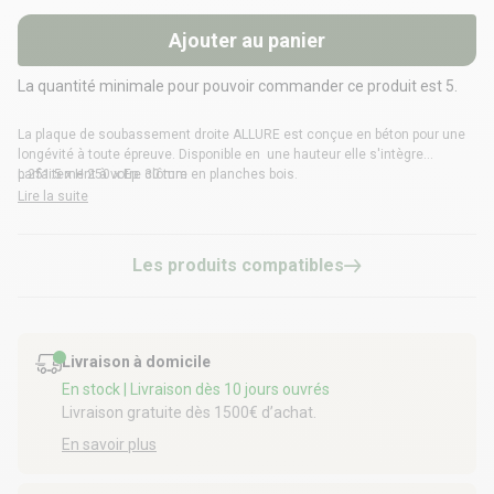
Ajouter au panier
La quantité minimale pour pouvoir commander ce produit est 5.
La plaque de soubassement droite ALLURE est conçue en béton pour une
longévité à toute épreuve. Disponible en une hauteur elle s'intègre
parfaitement à votre clôture en planches bois.
L 251.5 x H 250 x Ep. 30 mm
Lire la suite
Les produits compatibles
Livraison à domicile
En stock
| Livraison dès 10 jours ouvrés
Livraison gratuite dès 1500€ d’achat.
En savoir plus