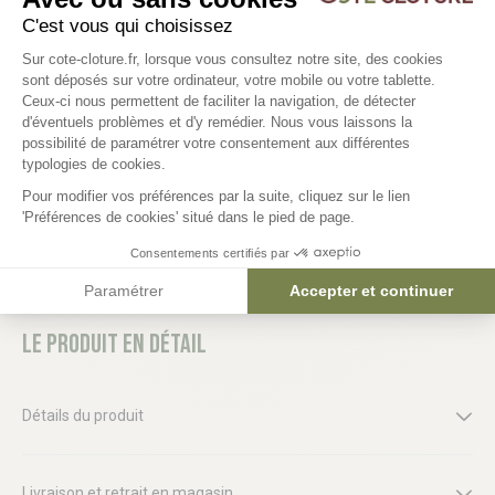
C'est vous qui choisissez
Plateforme de Gestion du Consentem
Sur cote-cloture.fr, lorsque vous consultez notre site, des cookies
Planche bois clôture -
Planche bois clôture - F
sont déposés sur votre ordinateur, votre mobile ou votre tablette.
Intermédiaire
Ceux-ci nous permettent de faciliter la navigation, de détecter
15,00 €
d'éventuels problèmes et d'y remédier. Nous vous laissons la
15,00 €
Axeptio consent
possibilité de paramétrer votre consentement aux différentes
typologies de cookies.
Pour modifier vos préférences par la suite, cliquez sur le lien
'Préférences de cookies' situé dans le pied de page.
Consentements certifiés par
Paramétrer
Accepter et continuer
Le produit en détail
Détails du produit
Livraison et retrait en magasin