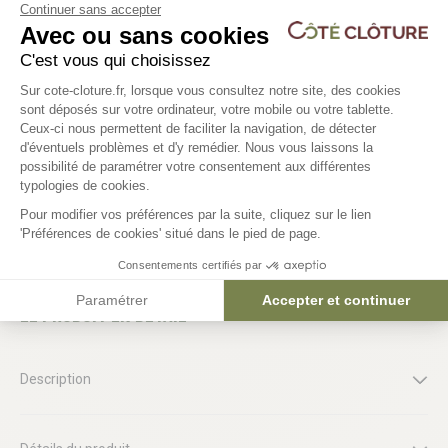
Continuer sans accepter
4 déclinaisons
Avec ou sans cookies
C'est vous qui choisissez
Minéralisant clôture béton - 5L
Pistolet de peinture Co
Plateforme de Gestion du Consentem
250 M - Basse pressio
Sur cote-cloture.fr, lorsque vous consultez notre site, des cookies
128,30 €
sont déposés sur votre ordinateur, votre mobile ou votre tablette.
599,00 €
Ceux-ci nous permettent de faciliter la navigation, de détecter
d'éventuels problèmes et d'y remédier. Nous vous laissons la
Axeptio consent
possibilité de paramétrer votre consentement aux différentes
typologies de cookies.
Pour modifier vos préférences par la suite, cliquez sur le lien
'Préférences de cookies' situé dans le pied de page.
Consentements certifiés par
Paramétrer
Accepter et continuer
Le produit en détail
Description