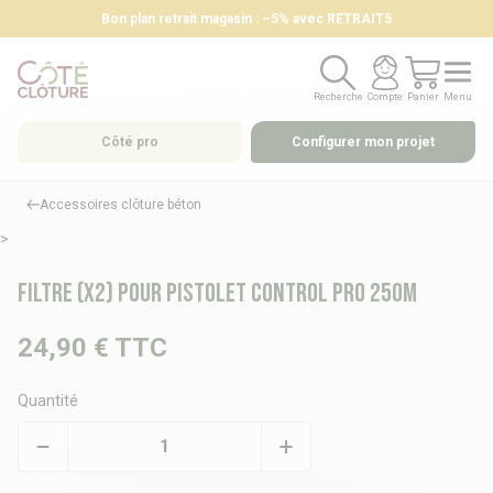
Bon plan retrait magasin : –5% avec RETRAIT5
Recherche
Compte
Panier
Menu
Recherche
Compte
Panier
Menu
Côté pro
Configurer mon projet
Accessoires clôture béton
>
Filtre (x2) pour pistolet CONTROL PRO 250M
24,90 €
TTC
Quantité