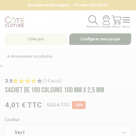
Bon plan retrait magasin : –5% avec RETRAIT5
Recherche
Compte
Panier
Menu
Recherche
Compte
Panier
Menu
Côté pro
Configurer mon projet
Accessoires occultation
>
3.9
(14 avis)
Sachet de 100 colsons 100 mm x 2,5 mm
4,01 €
TTC
5,02 € TTC
-20%
Couleur
Vert