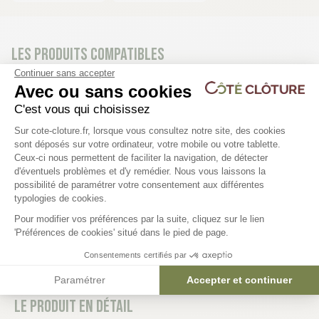
Les produits compatibles
Continuer sans accepter
10 déclinaisons
10 déclinaisons
Avec ou sans cookies
Poteau T Gamme résidentielle
Jambe de force grillag
C'est vous qui choisissez
Plateforme de Gestion du Consentem
Sur cote-cloture.fr, lorsque vous consultez notre site, des cookies
sont déposés sur votre ordinateur, votre mobile ou votre tablette.
5,17 €
3,90 €
Ceux-ci nous permettent de faciliter la navigation, de détecter
d'éventuels problèmes et d'y remédier. Nous vous laissons la
Axeptio consent
possibilité de paramétrer votre consentement aux différentes
typologies de cookies.
Pour modifier vos préférences par la suite, cliquez sur le lien
'Préférences de cookies' situé dans le pied de page.
Consentements certifiés par
Paramétrer
Accepter et continuer
Le produit en détail