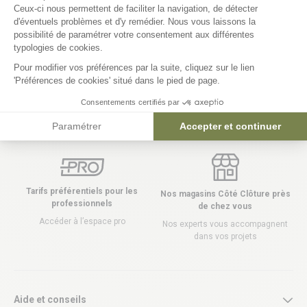
Ceux-ci nous permettent de faciliter la navigation, de détecter
d'éventuels problèmes et d'y remédier. Nous vous laissons la
Axeptio consent
possibilité de paramétrer votre consentement aux différentes
typologies de cookies.
Pour modifier vos préférences par la suite, cliquez sur le lien
Livraison gratuite à partir de 1500€
Paiements sécurisés
'Préférences de cookies' situé dans le pied de page.
d’achat
En 3 ou 4 fois sans frais
Offre réservée aux particuliers
Consentements certifiés par
Paramétrer
Accepter et continuer
Tarifs préférentiels pour les
Nos magasins Côté Clôture près
professionnels
de chez vous
Accéder à l’espace pro
Nos experts vous accompagnent
dans vos projets
Aide et conseils