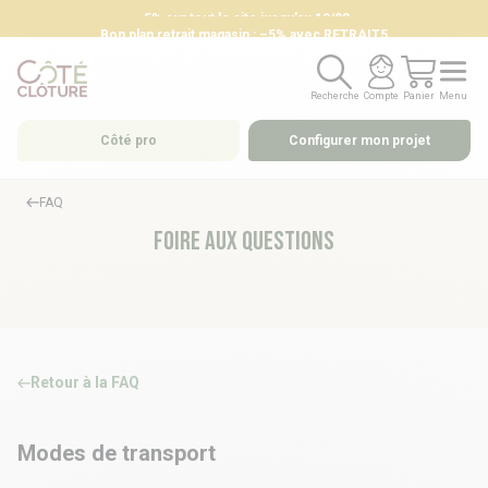
-5% sur tout le site jusqu'au 19/08
Bon plan retrait magasin : –5% avec RETRAIT5
Recherche
Compte
Panier
Menu
Recherche
Compte
Panier
Menu
Côté pro
Configurer mon projet
FAQ
Foire aux questions
Retour à la FAQ
Modes de transport